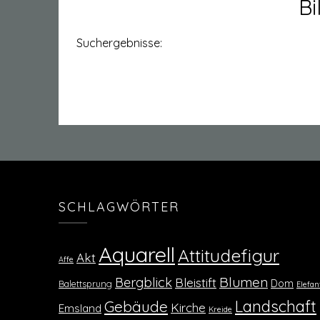
Bi
Suchergebnisse:
SCHLAGWÖRTER
Aquarell
Attitudefigur
Akt
Affe
Blumen
Bergblick
Bleistift
Dom
Balettsprung
Elefan
Landschaft
Gebäude
Kirche
Emsland
Kreide