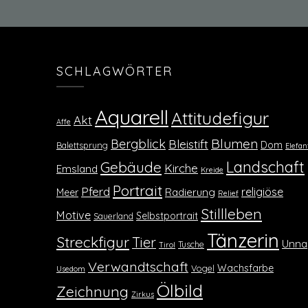
SCHLAGWÖRTER
Aquarell
Attitudefigur
Akt
Affe
Blumen
Bergblick
Bleistift
Dom
Balettsprung
Elefan
Landschaft
Gebäude
Kirche
Emsland
Kreide
Portrait
Pferd
religiöse
Radierung
Meer
Relief
Stillleben
Motive
Selbstportrait
Sauerland
Tänzerin
Streckfigur
Tier
Unna
Tusche
Tirol
Verwandtschaft
Wachsfarbe
Vogel
Usedom
Ölbild
Zeichnung
Zirkus